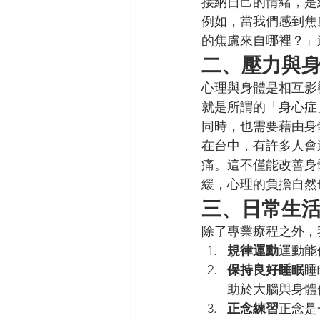
接納自己的情緒，是
例如，當我們感到焦
的焦慮來自哪裡？」
二、壓力與
心理與身體是相互影
就是所謂的「身心症
同時，也需要藉由身
在台中，有許多人會
痛。這不僅能改善身
緩，心理的負擔自然
三、日常生
除了專業療程之外，
規律運動
運動能
保持良好睡眠
睡
助於大腦與身體
正念練習
正念是