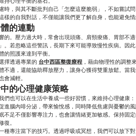
維持心理平衡的基石。
慮時，與其不斷批判自己「怎麼這麼脆弱」，不如嘗試問
這樣的自我對話，不僅能讓我們更了解自身，也能避免情
身體的連動
響的。壓力過大時，常會出現頭痛、肩頸痠痛、胃部不適
」。若忽略這些警訊，長期下來可能導致慢性疾病。因此
體的照護來達到平衡。
選擇透過專業的 
台中西區整復療程
，藉由物理性的調整
體不適，還能協助釋放壓力，讓身心獲得雙重放鬆。當我
也會減輕。
活中的心理健康策略
我們也可以在生活中養成一些好習慣，來維持心理健康：
促進腦內啡分泌，帶來愉悅感，同時降低焦慮與憂鬱的風
眠不足不僅影響專注力，也會讓情緒更加敏感。保持固定
修復。
一種專注當下的技巧。透過呼吸或冥想，我們可以放下對