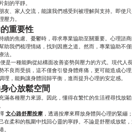
片刻的平靜。
朋友、家人交流，能讓我們感受到被理解與支持。即使只
理壓力。
助的重要性
持續的焦慮、憂鬱時，尋求專業協助至關重要。心理諮商
幫助我們梳理情緒，找到因應之道。然而，專業協助不僅
療法。
，便是一種能夠從結構面改善姿勢與壓力的方式。現代人
勢不良而受損，這不僅會引發身體疼痛，更可能造成心理
調理，能夠讓身體回歸平衡，進而提升心理的安定感。
的身心放鬆空間
充滿各種壓力來源。因此，懂得在繁忙的生活裡尋找放鬆
。
擇 
文心路舒壓按摩
，透過按摩來釋放身體與心理的緊繃；
己在柔和的氛圍中找回心靈的寧靜。不論是舒壓或放鬆，
港。