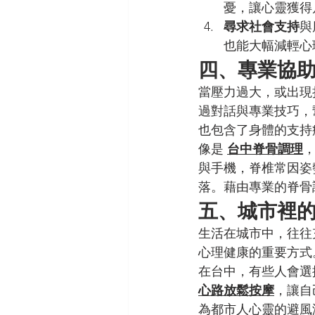
憂，讓心靈獲得
尋求社會支持
與
也能大幅減輕心
四、專業協
當壓力過大，或出現
過對話與專業技巧，
也包含了身體的支持
像是 
台中脊骨調理
與手機，脊椎常因姿
落。藉由專業的脊骨
五、城市裡
生活在城市中，往往
心理健康的重要方式
在台中，有些人會選
心路放鬆按摩
，讓自
為都市人心靈的避風